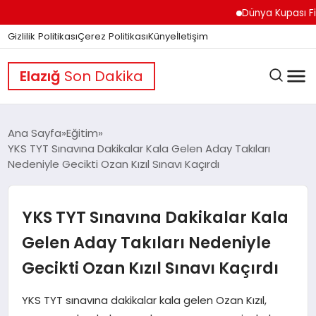
Dünya Kupası Finali 
Gizlilik Politikası
Çerez Politikası
Künye
İletişim
Elazığ
Son Dakika
Ana Sayfa
Eğitim
YKS TYT Sınavına Dakikalar Kala Gelen Aday Takıları
Nedeniyle Gecikti Ozan Kızıl Sınavı Kaçırdı
GÜNDEM
YKS TYT Sınavına Dakikalar Kala
DÜNYA
Gelen Aday Takıları Nedeniyle
Gecikti Ozan Kızıl Sınavı Kaçırdı
EĞITIM
YKS TYT sınavına dakikalar kala gelen Ozan Kızıl,