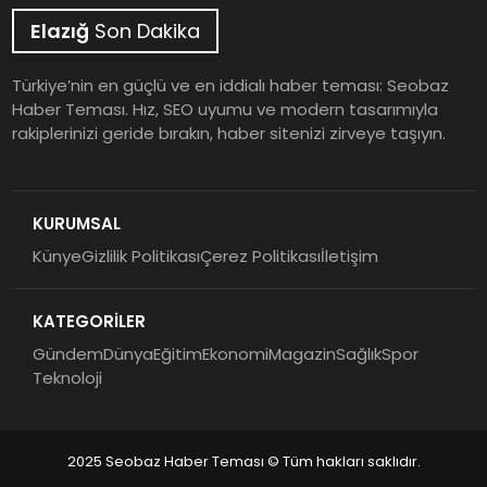
Elazığ
Son Dakika
Türkiye’nin en güçlü ve en iddialı haber teması: Seobaz
Haber Teması. Hız, SEO uyumu ve modern tasarımıyla
rakiplerinizi geride bırakın, haber sitenizi zirveye taşıyın.
KURUMSAL
Künye
Gizlilik Politikası
Çerez Politikası
İletişim
KATEGORİLER
Gündem
Dünya
Eğitim
Ekonomi
Magazin
Sağlık
Spor
Teknoloji
2025 Seobaz Haber Teması © Tüm hakları saklıdır.