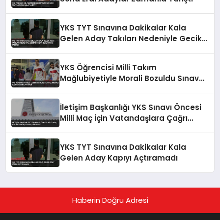
YKS TYT Sınavına Dakikalar Kala
Gelen Aday Takıları Nedeniyle Gecikti
Ozan Kızıl Sınavı Kaçırdı
YKS Öğrencisi Milli Takım
Mağlubiyetiyle Morali Bozuldu Sınava
Girdi
İletişim Başkanlığı YKS Sınavı Öncesi
Milli Maç İçin Vatandaşlara Çağrı
Yaptı
YKS TYT Sınavına Dakikalar Kala
Gelen Aday Kapıyı Açtıramadı
Haberin Doğru Adresi