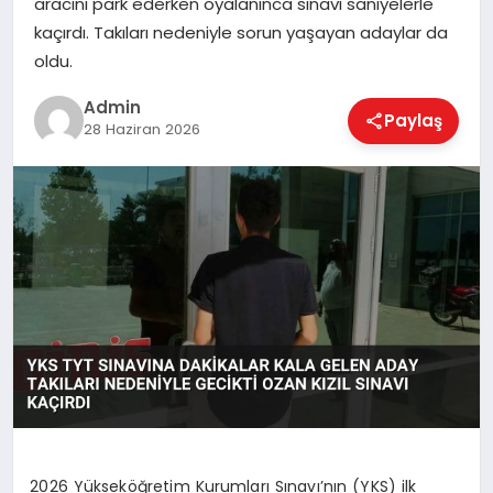
aracını park ederken oyalanınca sınavı saniyelerle
EKONOMI
kaçırdı. Takıları nedeniyle sorun yaşayan adaylar da
oldu.
MAGAZIN
Admin
Paylaş
28 Haziran 2026
SAĞLIK
SPOR
TEKNOLOJI
2026 Yükseköğretim Kurumları Sınavı’nın (YKS) ilk