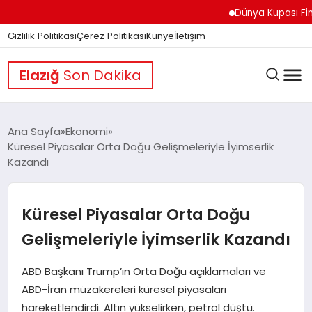
Dünya Kupası Finali Ön
Gizlilik Politikası
Çerez Politikası
Künye
İletişim
Elazığ
Son Dakika
Ana Sayfa
Ekonomi
Küresel Piyasalar Orta Doğu Gelişmeleriyle İyimserlik
Kazandı
GÜNDEM
Küresel Piyasalar Orta Doğu
DÜNYA
Gelişmeleriyle İyimserlik Kazandı
EĞITIM
ABD Başkanı Trump’ın Orta Doğu açıklamaları ve
ABD-İran müzakereleri küresel piyasaları
hareketlendirdi. Altın yükselirken, petrol düştü.