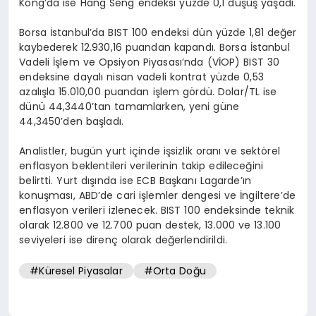
Kong’da ise Hang Seng endeksi yüzde 0,1 düşüş yaşadı.
Borsa İstanbul’da BIST 100 endeksi dün yüzde 1,81 değer
kaybederek 12.930,16 puandan kapandı. Borsa İstanbul
Vadeli İşlem ve Opsiyon Piyasası’nda (VİOP) BIST 30
endeksine dayalı nisan vadeli kontrat yüzde 0,53
azalışla 15.010,00 puandan işlem gördü. Dolar/TL ise
dünü 44,3440’tan tamamlarken, yeni güne
44,3450’den başladı.
Analistler, bugün yurt içinde işsizlik oranı ve sektörel
enflasyon beklentileri verilerinin takip edileceğini
belirtti. Yurt dışında ise ECB Başkanı Lagarde’ın
konuşması, ABD’de cari işlemler dengesi ve İngiltere’de
enflasyon verileri izlenecek. BIST 100 endeksinde teknik
olarak 12.800 ve 12.700 puan destek, 13.000 ve 13.100
seviyeleri ise direnç olarak değerlendirildi.
#Küresel Piyasalar
#Orta Doğu