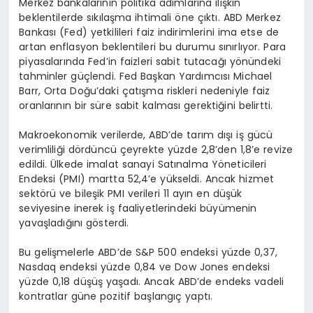
Merkez bankalarının politika adımlarına ilişkin
beklentilerde sıkılaşma ihtimali öne çıktı. ABD Merkez
Bankası (Fed) yetkilileri faiz indirimlerini ima etse de
artan enflasyon beklentileri bu durumu sınırlıyor. Para
piyasalarında Fed’in faizleri sabit tutacağı yönündeki
tahminler güçlendi. Fed Başkan Yardımcısı Michael
Barr, Orta Doğu’daki çatışma riskleri nedeniyle faiz
oranlarının bir süre sabit kalması gerektiğini belirtti.
Makroekonomik verilerde, ABD’de tarım dışı iş gücü
verimliliği dördüncü çeyrekte yüzde 2,8’den 1,8’e revize
edildi. Ülkede imalat sanayi Satınalma Yöneticileri
Endeksi (PMI) martta 52,4’e yükseldi. Ancak hizmet
sektörü ve bileşik PMI verileri 11 ayın en düşük
seviyesine inerek iş faaliyetlerindeki büyümenin
yavaşladığını gösterdi.
Bu gelişmelerle ABD’de S&P 500 endeksi yüzde 0,37,
Nasdaq endeksi yüzde 0,84 ve Dow Jones endeksi
yüzde 0,18 düşüş yaşadı. Ancak ABD’de endeks vadeli
kontratlar güne pozitif başlangıç yaptı.