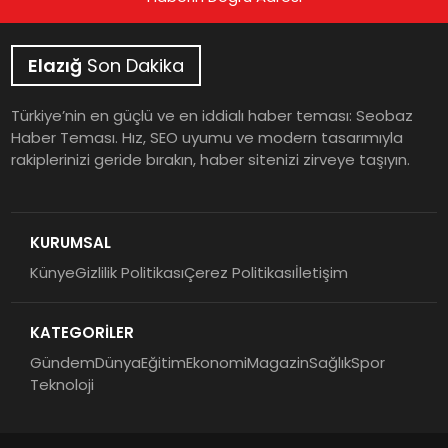
Elazığ
Son Dakika
Türkiye’nin en güçlü ve en iddialı haber teması: Seobaz
Haber Teması. Hız, SEO uyumu ve modern tasarımıyla
rakiplerinizi geride bırakın, haber sitenizi zirveye taşıyın.
KURUMSAL
Künye
Gizlilik Politikası
Çerez Politikası
İletişim
KATEGORİLER
Gündem
Dünya
Eğitim
Ekonomi
Magazin
Sağlık
Spor
Teknoloji