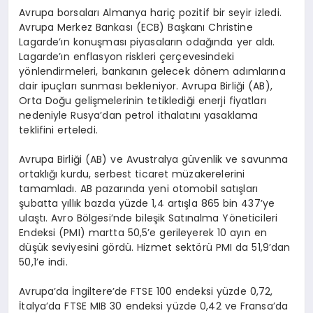
Avrupa borsaları Almanya hariç pozitif bir seyir izledi.
Avrupa Merkez Bankası (ECB) Başkanı Christine
Lagarde’ın konuşması piyasaların odağında yer aldı.
Lagarde’ın enflasyon riskleri çerçevesindeki
yönlendirmeleri, bankanın gelecek dönem adımlarına
dair ipuçları sunması bekleniyor. Avrupa Birliği (AB),
Orta Doğu gelişmelerinin tetiklediği enerji fiyatları
nedeniyle Rusya’dan petrol ithalatını yasaklama
teklifini erteledi.
Avrupa Birliği (AB) ve Avustralya güvenlik ve savunma
ortaklığı kurdu, serbest ticaret müzakerelerini
tamamladı. AB pazarında yeni otomobil satışları
şubatta yıllık bazda yüzde 1,4 artışla 865 bin 437’ye
ulaştı. Avro Bölgesi’nde bileşik Satınalma Yöneticileri
Endeksi (PMI) martta 50,5’e gerileyerek 10 ayın en
düşük seviyesini gördü. Hizmet sektörü PMI da 51,9’dan
50,1’e indi.
Avrupa’da İngiltere’de FTSE 100 endeksi yüzde 0,72,
İtalya’da FTSE MIB 30 endeksi yüzde 0,42 ve Fransa’da