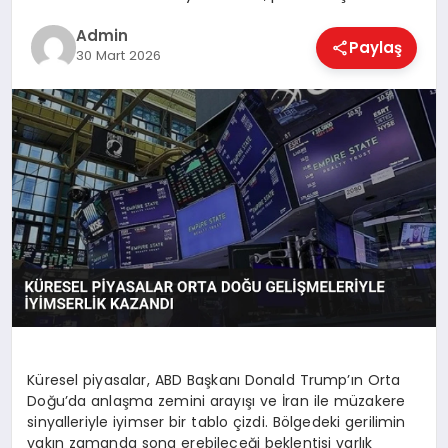
EKONOMI
Admin
Paylaş
30 Mart 2026
MAGAZIN
SAĞLIK
SPOR
TEKNOLOJI
Küresel piyasalar, ABD Başkanı Donald Trump’ın Orta
Doğu’da anlaşma zemini arayışı ve İran ile müzakere
sinyalleriyle iyimser bir tablo çizdi. Bölgedeki gerilimin
yakın zamanda sona erebileceği beklentisi varlık