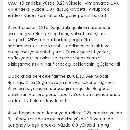
CAC 40 endeksi yüzde 0,23 yükseldi. Almanya’da DAX
40 endeksi yüzde 0,07 düşüş kaydetti. Avrupa’da
endeks vadeli kontratlar da güne pozitif başladı.
Asya borsaları, Orta Doğu’daki gerilimin azalacağı
iyimserliğiyle Hong Kong hariç yüksek risk iştahı
sergiledi. ABD-İran hattındaki gerginliğin
sönümlenmesi, arz kesintisi endişelerini azalttı ve
enerji maliyetlerini düşürdü. Düşük petrol fiyatları,
enflasyonist baskıları ve merkez bankalarının
sıkılaştırma riskini hafifleteceği beklentisini güçlendirdi.
Uluslararası derecelendirme kuruluşu S&P Global
Ratings, Orta Doğu savaşının enerji şokuna rağmen
Asya’da büyümenin süreceğini öngördü. Bölgede
açıklanan verilere göre, Japonya’da ocak ayında öncü
endeks 112,1 olarak kaydedildi.
Asya borsalarında Japonya’da Nikkei 225 endeksi yüzde
3, Güney Kore’de Kospi endeksi yüzde 1,9 ve Çin’de
Şanghay bileşik endeksi yüzde 0,9 yükseldi. Hong