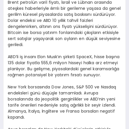
Brent petrolün varil fiyatı, İsrail ve Lübnan arasında
ateşkes haberleriyle ılımlı bir gerileme yaşasa da genel
gerilim küresel piyasalarda satış baskısını sürdürüyor.
Dolar endeksi ve ABD 10 yıllık tahvil faizleri
dengelenirken, altının ons fiyatı yükselişini sürdürüyor.
Bitcoin ise borsa yatırım fonlarındaki çıkışların etkisiyle
sert satışlar yaşayarak son ayların en düşük seviyesine
geriledi.
ABD’li iş insanı Elon Musk’ın şirketi SpaceX, hisse başına
135 dolar fiyatla 555,6 milyon hisseyi halka arz etmeyi
planlıyor. Bu gelişme, piyasalardaki genel karamsarlığa
rağmen potansiyel bir yatırım fırsatı sunuyor.
New York borsasında Dow Jones, S&P 500 ve Nasdaq
endeksleri günü düşüşle tamamladı. Avrupa
borsalarında da jeopolitik gerginlikler ve ABD’nin yeni
tarife önerileri nedeniyle satış ağırlıklı bir seyir izlendi.
Almanya, İtalya, İngiltere ve Fransa borsaları negatif
kapandı.