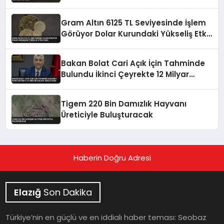
Gram Altın 6125 TL Seviyesinde İşlem
Görüyor Dolar Kurundaki Yükseliş Etkili
Oldu
Bakan Bolat Cari Açık İçin Tahminde
Bulundu İkinci Çeyrekte 12 Milyar
Dolara Gerileyecek
Tigem 220 Bin Damızlık Hayvanı
Üreticiyle Buluşturacak
Haberin Doğru Adresi
Elazığ
Son Dakika
Türkiye’nin en güçlü ve en iddialı haber teması: Seobaz