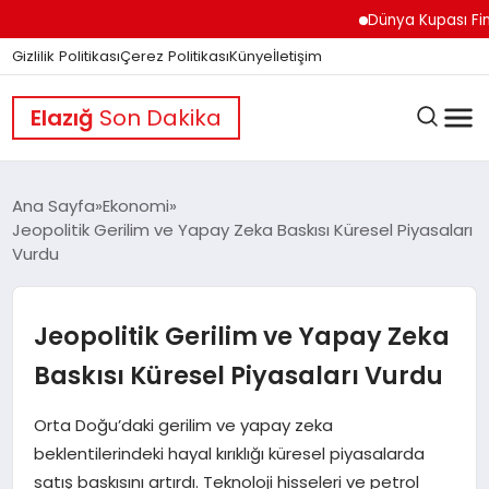
Dünya Kupası Finali Ön
Gizlilik Politikası
Çerez Politikası
Künye
İletişim
Elazığ
Son Dakika
Ana Sayfa
Ekonomi
Jeopolitik Gerilim ve Yapay Zeka Baskısı Küresel Piyasaları
Vurdu
GÜNDEM
Jeopolitik Gerilim ve Yapay Zeka
DÜNYA
Baskısı Küresel Piyasaları Vurdu
EĞITIM
Orta Doğu’daki gerilim ve yapay zeka
beklentilerindeki hayal kırıklığı küresel piyasalarda
satış baskısını artırdı. Teknoloji hisseleri ve petrol