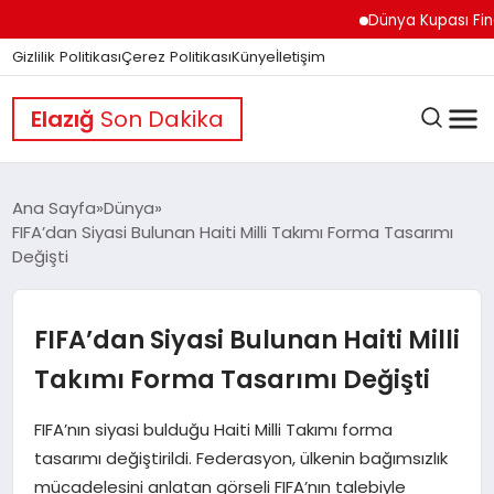
Dünya Kupası Finali Ö
Gizlilik Politikası
Çerez Politikası
Künye
İletişim
Elazığ
Son Dakika
Ana Sayfa
Dünya
FIFA’dan Siyasi Bulunan Haiti Milli Takımı Forma Tasarımı
Değişti
GÜNDEM
FIFA’dan Siyasi Bulunan Haiti Milli
DÜNYA
Takımı Forma Tasarımı Değişti
EĞITIM
FIFA’nın siyasi bulduğu Haiti Milli Takımı forma
tasarımı değiştirildi. Federasyon, ülkenin bağımsızlık
mücadelesini anlatan görseli FIFA’nın talebiyle