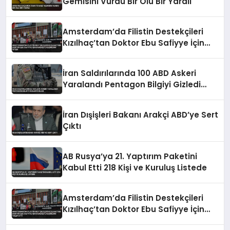
Gemisini Vurdu Bir Ölü Bir Yaralı
Amsterdam’da Filistin Destekçileri
Kızılhaç’tan Doktor Ebu Safiyye İçin
Harekete Geçmesini İstedi
İran Saldırılarında 100 ABD Askeri
Yaralandı Pentagon Bilgiyi Gizledi
İddiası
İran Dışişleri Bakanı Arakçi ABD’ye Sert
Çıktı
AB Rusya’ya 21. Yaptırım Paketini
Kabul Etti 218 Kişi ve Kuruluş Listede
Amsterdam’da Filistin Destekçileri
Kızılhaç’tan Doktor Ebu Safiyye İçin
Harekete Geçmesini Talep Etti