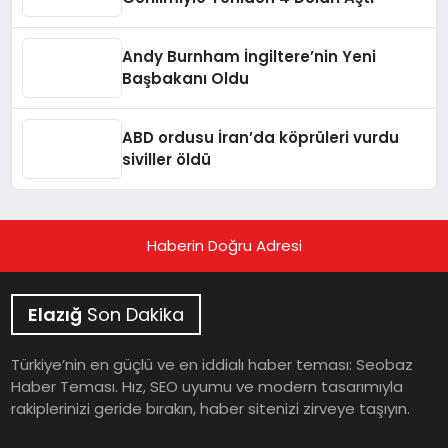
Andy Burnham İngiltere’nin Yeni
Başbakanı Oldu
ABD ordusu İran’da köprüleri vurdu
siviller öldü
Haberin Doğru Adresi
Elazığ
Son Dakika
Türkiye’nin en güçlü ve en iddialı haber teması: Seobaz
Haber Teması. Hız, SEO uyumu ve modern tasarımıyla
rakiplerinizi geride bırakın, haber sitenizi zirveye taşıyın.