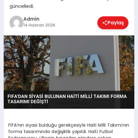
EKONOMI
güncelledi.
Admin
Paylaş
14 Haziran 2026
MAGAZIN
SAĞLIK
SPOR
TEKNOLOJI
FIFA’nın siyasi bulduğu gerekçesiyle Haiti Milli Takımı’nın
forma tasarımında değişiklik yapıldı. Haiti Futbol
Federasyonu, ülkenin bayrağını göndere çeken