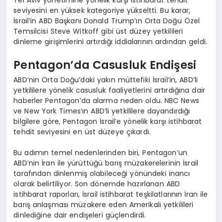
seviyesini en yüksek kategoriye yükseltti. Bu karar,
İsrail’in ABD Başkanı Donald Trump’ın Orta Doğu Özel
Temsilcisi Steve Witkoff gibi üst düzey yetkilileri
dinleme girişimlerini artırdığı iddialarının ardından geldi.
Pentagon’da Casusluk Endişesi
ABD’nin Orta Doğu’daki yakın müttefiki İsrail’in, ABD’li
yetkililere yönelik casusluk faaliyetlerini artırdığına dair
haberler Pentagon’da alarma neden oldu. NBC News
ve New York Times’ın ABD’li yetkililere dayandırdığı
bilgilere göre, Pentagon İsrail’e yönelik karşı istihbarat
tehdit seviyesini en üst düzeye çıkardı.
Bu adımın temel nedenlerinden biri, Pentagon’un
ABD’nin İran ile yürüttüğü barış müzakerelerinin İsrail
tarafından dinlenmiş olabileceği yönündeki inancı
olarak belirtiliyor. Son dönemde hazırlanan ABD
istihbarat raporları, İsrail istihbarat teşkilatlarının İran ile
barış anlaşması müzakere eden Amerikalı yetkilileri
dinlediğine dair endişeleri güçlendirdi.