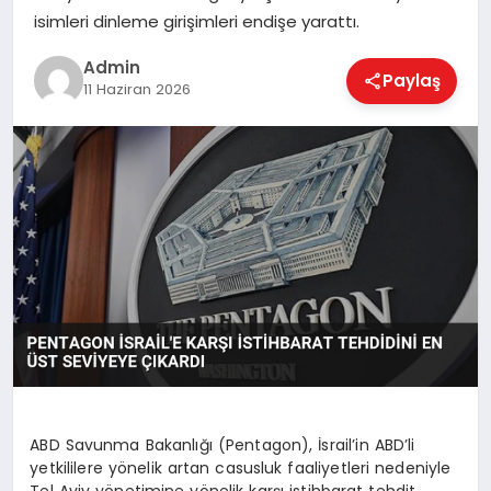
EKONOMI
isimleri dinleme girişimleri endişe yarattı.
Admin
Paylaş
11 Haziran 2026
MAGAZIN
SAĞLIK
SPOR
TEKNOLOJI
ABD Savunma Bakanlığı (Pentagon), İsrail’in ABD’li
yetkililere yönelik artan casusluk faaliyetleri nedeniyle
Tel Aviv yönetimine yönelik karşı istihbarat tehdit