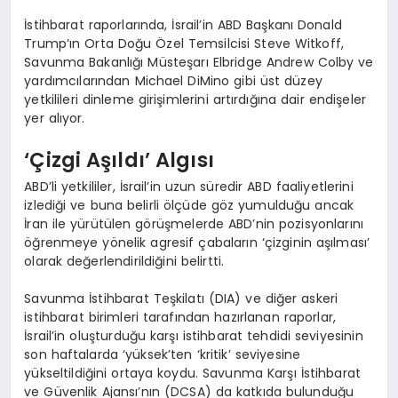
İstihbarat raporlarında, İsrail’in ABD Başkanı Donald
Trump’ın Orta Doğu Özel Temsilcisi Steve Witkoff,
Savunma Bakanlığı Müsteşarı Elbridge Andrew Colby ve
yardımcılarından Michael DiMino gibi üst düzey
yetkilileri dinleme girişimlerini artırdığına dair endişeler
yer alıyor.
‘Çizgi Aşıldı’ Algısı
ABD’li yetkililer, İsrail’in uzun süredir ABD faaliyetlerini
izlediği ve buna belirli ölçüde göz yumulduğu ancak
İran ile yürütülen görüşmelerde ABD’nin pozisyonlarını
öğrenmeye yönelik agresif çabaların ‘çizginin aşılması’
olarak değerlendirildiğini belirtti.
Savunma İstihbarat Teşkilatı (DIA) ve diğer askeri
istihbarat birimleri tarafından hazırlanan raporlar,
İsrail’in oluşturduğu karşı istihbarat tehdidi seviyesinin
son haftalarda ‘yüksek’ten ‘kritik’ seviyesine
yükseltildiğini ortaya koydu. Savunma Karşı İstihbarat
ve Güvenlik Ajansı’nın (DCSA) da katkıda bulunduğu