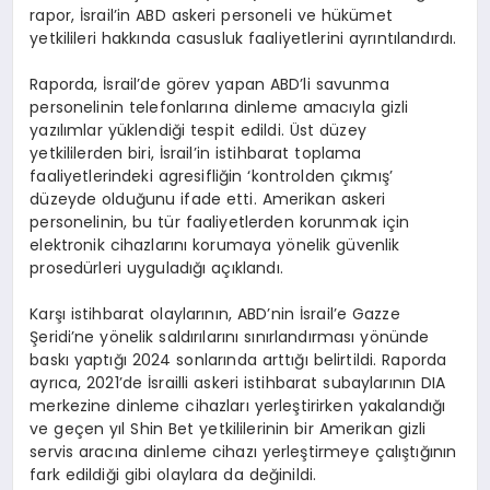
rapor, İsrail’in ABD askeri personeli ve hükümet
yetkilileri hakkında casusluk faaliyetlerini ayrıntılandırdı.
Raporda, İsrail’de görev yapan ABD’li savunma
personelinin telefonlarına dinleme amacıyla gizli
yazılımlar yüklendiği tespit edildi. Üst düzey
yetkililerden biri, İsrail’in istihbarat toplama
faaliyetlerindeki agresifliğin ‘kontrolden çıkmış’
düzeyde olduğunu ifade etti. Amerikan askeri
personelinin, bu tür faaliyetlerden korunmak için
elektronik cihazlarını korumaya yönelik güvenlik
prosedürleri uyguladığı açıklandı.
Karşı istihbarat olaylarının, ABD’nin İsrail’e Gazze
Şeridi’ne yönelik saldırılarını sınırlandırması yönünde
baskı yaptığı 2024 sonlarında arttığı belirtildi. Raporda
ayrıca, 2021’de İsrailli askeri istihbarat subaylarının DIA
merkezine dinleme cihazları yerleştirirken yakalandığı
ve geçen yıl Shin Bet yetkililerinin bir Amerikan gizli
servis aracına dinleme cihazı yerleştirmeye çalıştığının
fark edildiği gibi olaylara da değinildi.