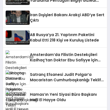
Yaralandı Pentagon Bilgiyi Gizledi
İddiası
İran Dışişleri Bakanı Arakçi ABD’ye Sert
Çıktı
AB Rusya’ya 21. Yaptırım Paketini
Kabul Etti 218 Kişi ve Kuruluş Listede
Amsterdam’da Filistin Destekçileri
Kızılhaç’tan Doktor Ebu Safiyye İçin
Harekete Geçmesini Talep Etti
Satranç Efsanesi Judit Polgar’a
Macaristan Cumhurbaşkanlığı Teklifi
Reddedildi
Hamas’ın Yeni Siyasi Büro Başkanı
Halil El Hayye Oldu