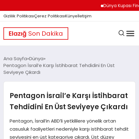
Dünya Kupası Finali Ön
Gizlilik Politikası
Çerez Politikası
Künye
İletişim
Elazığ
Son Dakika
Ana Sayfa
Dünya
Pentagon İsrail’e Karşı İstihbarat Tehdidini En Üst
Seviyeye Çıkardı
GÜNDEM
Pentagon İsrail’e Karşı İstihbarat
DÜNYA
Tehdidini En Üst Seviyeye Çıkardı
EĞITIM
Pentagon, İsrail’in ABD’li yetkililere yönelik artan
casusluk faaliyetleri nedeniyle karşı istihbarat tehdit
seviyesini en üst kategoriye çıkardı. Üst düzey