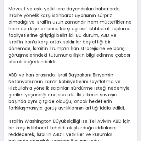
Mevcut ve eski yetkililere dayandırılan haberlerde,
İsrail’e yönelik karşı istihbarat uyarısının sürpriz
olmadığı ve İsrail’in uzun zamandır hem müttefiklerine
hem de düşmanlarına karşı agresif istihbarat toplama
faaliyetlerine giriştiği belirtildi. Bu durum, ABD ve
İsrail’in İran’a karşı ortak saldırılar başlattığı bir
dönemde, İsrail’in Trump’ın İran stratejisine ve barış
görüşmelerindeki tutumuna ilişkin bilgi edinme çabası
olarak değerlendirildi.
ABD ve İran arasında, İsrail Başbakanı Binyamin
Netanyahu’nun İran’ın kabiliyetlerini zayıflatma ve
Hizbullah’a yönelik saldırıları sürdürme isteği nedeniyle
gerilim yaşandığı öne sürüldü. İki ülkenin savaşın
başında aynı çizgide olduğu, ancak hedeflerin
farklılaşmasıyla görüş ayrılıklarının arttığı iddia edildi.
İsrail’in Washington Büyükelçiliği ise Tel Aviv’in ABD için
bir karşı istihbarat tehdidi oluşturduğu iddialarını
reddederek, İsrail’in ABD’li yetkililer ve kurumlar
hakkında casusluk yapmadığını savundu.