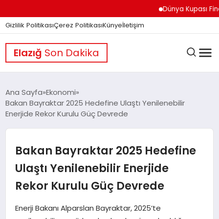
Dünya Kupası Finali Ön
Gizlilik Politikası
Çerez Politikası
Künye
İletişim
Elazığ
Son Dakika
Ana Sayfa
Ekonomi
Bakan Bayraktar 2025 Hedefine Ulaştı Yenilenebilir
Enerjide Rekor Kurulu Güç Devrede
GÜNDEM
Bakan Bayraktar 2025 Hedefine
DÜNYA
Ulaştı Yenilenebilir Enerjide
Rekor Kurulu Güç Devrede
EĞITIM
Enerji Bakanı Alparslan Bayraktar, 2025’te