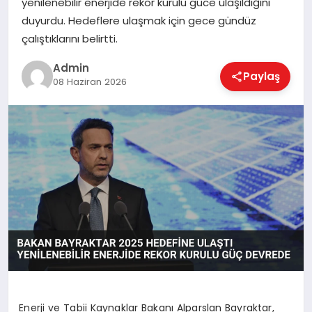
yenilenebilir enerjide rekor kurulu güce ulaşıldığını
EKONOMI
duyurdu. Hedeflere ulaşmak için gece gündüz
çalıştıklarını belirtti.
MAGAZIN
Admin
Paylaş
08 Haziran 2026
SAĞLIK
SPOR
TEKNOLOJI
Enerji ve Tabii Kaynaklar Bakanı Alparslan Bayraktar,