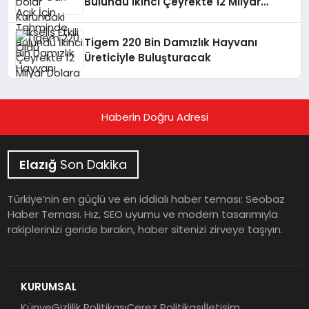
Bulundu İkinci Çeyrekte 12 Milyar
Dolara Gerileyecek
Tigem 220 Bin Damızlık Hayvanı
Üreticiyle Buluşturacak
Haberin Doğru Adresi
Elazığ
Son Dakika
Türkiye’nin en güçlü ve en iddialı haber teması: Seobaz
Haber Teması. Hız, SEO uyumu ve modern tasarımıyla
rakiplerinizi geride bırakın, haber sitenizi zirveye taşıyın.
KURUMSAL
Künye
Gizlilik Politikası
Çerez Politikası
İletişim