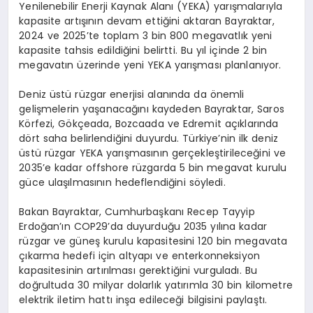
Yenilenebilir Enerji Kaynak Alanı (YEKA) yarışmalarıyla
kapasite artışının devam ettiğini aktaran Bayraktar,
2024 ve 2025’te toplam 3 bin 800 megavatlık yeni
kapasite tahsis edildiğini belirtti. Bu yıl içinde 2 bin
megavatın üzerinde yeni YEKA yarışması planlanıyor.
Deniz üstü rüzgar enerjisi alanında da önemli
gelişmelerin yaşanacağını kaydeden Bayraktar, Saros
Körfezi, Gökçeada, Bozcaada ve Edremit açıklarında
dört saha belirlendiğini duyurdu. Türkiye’nin ilk deniz
üstü rüzgar YEKA yarışmasının gerçekleştirileceğini ve
2035’e kadar offshore rüzgarda 5 bin megavat kurulu
güce ulaşılmasının hedeflendiğini söyledi.
Bakan Bayraktar, Cumhurbaşkanı Recep Tayyip
Erdoğan’ın COP29’da duyurduğu 2035 yılına kadar
rüzgar ve güneş kurulu kapasitesini 120 bin megavata
çıkarma hedefi için altyapı ve enterkonneksiyon
kapasitesinin artırılması gerektiğini vurguladı. Bu
doğrultuda 30 milyar dolarlık yatırımla 30 bin kilometre
elektrik iletim hattı inşa edileceği bilgisini paylaştı.