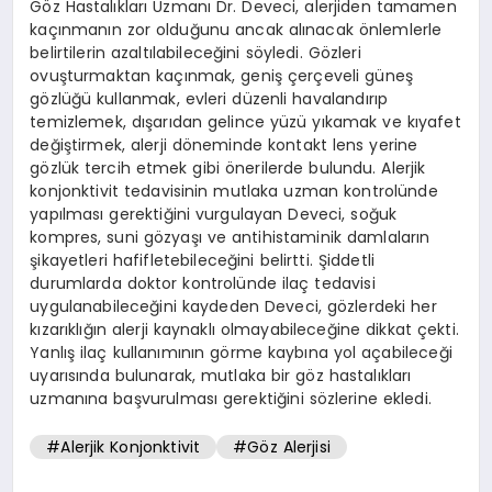
Göz Hastalıkları Uzmanı Dr. Deveci, alerjiden tamamen
kaçınmanın zor olduğunu ancak alınacak önlemlerle
belirtilerin azaltılabileceğini söyledi. Gözleri
ovuşturmaktan kaçınmak, geniş çerçeveli güneş
gözlüğü kullanmak, evleri düzenli havalandırıp
temizlemek, dışarıdan gelince yüzü yıkamak ve kıyafet
değiştirmek, alerji döneminde kontakt lens yerine
gözlük tercih etmek gibi önerilerde bulundu. Alerjik
konjonktivit tedavisinin mutlaka uzman kontrolünde
yapılması gerektiğini vurgulayan Deveci, soğuk
kompres, suni gözyaşı ve antihistaminik damlaların
şikayetleri hafifletebileceğini belirtti. Şiddetli
durumlarda doktor kontrolünde ilaç tedavisi
uygulanabileceğini kaydeden Deveci, gözlerdeki her
kızarıklığın alerji kaynaklı olmayabileceğine dikkat çekti.
Yanlış ilaç kullanımının görme kaybına yol açabileceği
uyarısında bulunarak, mutlaka bir göz hastalıkları
uzmanına başvurulması gerektiğini sözlerine ekledi.
#Alerjik Konjonktivit
#Göz Alerjisi