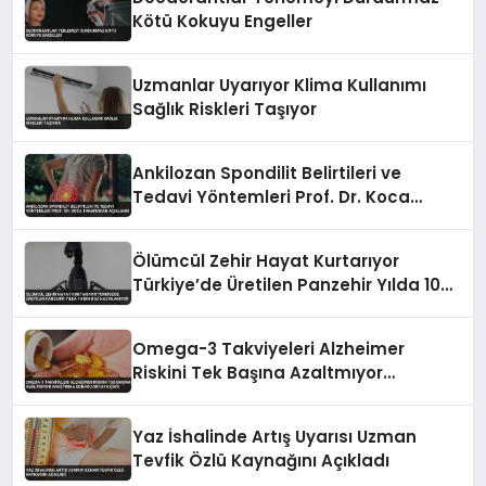
Kötü Kokuyu Engeller
Uzmanlar Uyarıyor Klima Kullanımı
Sağlık Riskleri Taşıyor
Ankilozan Spondilit Belirtileri ve
Tedavi Yöntemleri Prof. Dr. Koca
Tarafından Açıklandı
Ölümcül Zehir Hayat Kurtarıyor
Türkiye’de Üretilen Panzehir Yılda 10
Bin Doz Hazırlanıyor
Omega-3 Takviyeleri Alzheimer
Riskini Tek Başına Azaltmıyor
Araştırma Sonucu Ortaya Çıktı
Yaz İshalinde Artış Uyarısı Uzman
Tevfik Özlü Kaynağını Açıkladı