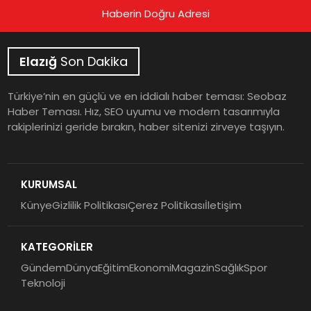
Haberin Doğru Adresi
Elazığ
Son Dakika
Türkiye’nin en güçlü ve en iddialı haber teması: Seobaz
Haber Teması. Hız, SEO uyumu ve modern tasarımıyla
rakiplerinizi geride bırakın, haber sitenizi zirveye taşıyın.
KURUMSAL
Künye
Gizlilik Politikası
Çerez Politikası
İletişim
KATEGORİLER
Gündem
Dünya
Eğitim
Ekonomi
Magazin
Sağlık
Spor
Teknoloji