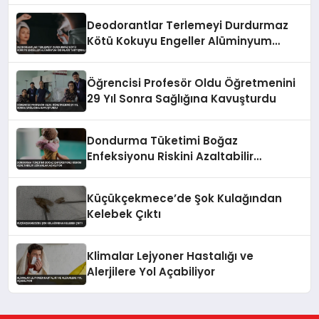
Deodorantlar Terlemeyi Durdurmaz
Kötü Kokuyu Engeller Alüminyum
İddiaları Tartışmalı
Öğrencisi Profesör Oldu Öğretmenini
29 Yıl Sonra Sağlığına Kavuşturdu
Dondurma Tüketimi Boğaz
Enfeksiyonu Riskini Azaltabilir
Uzmanlar Açıklıyor
Küçükçekmece’de Şok Kulağından
Kelebek Çıktı
Klimalar Lejyoner Hastalığı ve
Alerjilere Yol Açabiliyor