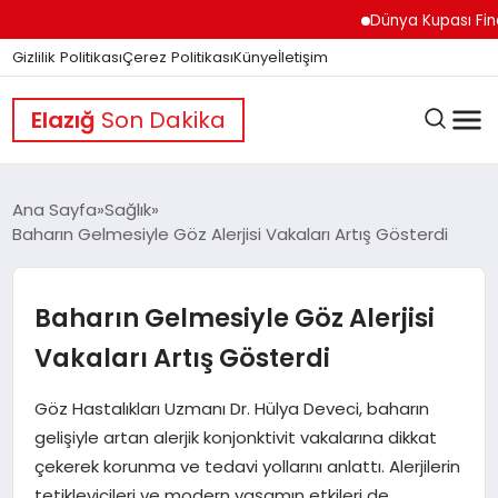
Dünya Kupası Finali Ön
Gizlilik Politikası
Çerez Politikası
Künye
İletişim
Elazığ
Son Dakika
Ana Sayfa
Sağlık
Baharın Gelmesiyle Göz Alerjisi Vakaları Artış Gösterdi
GÜNDEM
Baharın Gelmesiyle Göz Alerjisi
DÜNYA
Vakaları Artış Gösterdi
Göz Hastalıkları Uzmanı Dr. Hülya Deveci, baharın
EĞITIM
gelişiyle artan alerjik konjonktivit vakalarına dikkat
çekerek korunma ve tedavi yollarını anlattı. Alerjilerin
tetikleyicileri ve modern yaşamın etkileri de