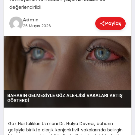
EKONOMI
değerlendirildi.
Admin
Paylaş
26 Mayıs 2026
MAGAZIN
SAĞLIK
SPOR
TEKNOLOJI
Göz Hastalıkları Uzmanı Dr. Hülya Deveci, baharın
gelişiyle birlikte alerjik konjonktivit vakalarında belirgin