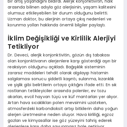
bir artış yaşandığını bildirdi. Alerjik konjonktivitin, halk
arasında bilinen adıyla göz alerjisinin, yaşam kalitesini
olumsuz etkileyebilen bir durum olduğunu belirtti.
Uzman doktor, bu alerjinin ortaya çıkış nedenleri ve
korunma yolları hakkında önemli bilgiler paylaştı.
İklim Değişikliği ve Kirlilik Alerjiyi
Tetikliyor
Dr. Deveci, alerjik konjonktivitin, gözün dış tabakası
olan konjonktivanın alerjenlere karşı gösterdiği aşırı bir
reaksiyon olduğunu açıkladı. Bağışıklık sisteminin
zararsız maddeleri tehdit olarak algılayıp histamin
salgılaması sonucu şiddetli kaşıntı, sulanma, kızarıklık
ve şişlik gibi belirtilerin ortaya çıktığını ifade etti. En sık
rastlanan tetikleyiciler arasında polenler, ev tozu
akarları, evcil hayvan tüyü ve küf mantarları yer alıyor.
Artan hava sıcaklıkları polen mevsimini uzatırken,
atmosferdeki karbondioksit artışı bitkilerin daha yoğun
alerjen üretmesine neden oluyor. Hava kirliliği, egzoz
gazları ve kimyasallar ise göz yüzeyini tahriş ederek
alerjenlere karşı daha savunmasız hale getiriyor.