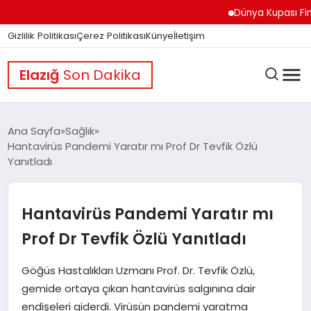
Dünya Kupası Finali Ö
Gizlilik Politikası
Çerez Politikası
Künye
İletişim
Elazığ
Son Dakika
Ana Sayfa
Sağlık
Hantavirüs Pandemi Yaratır mı Prof Dr Tevfik Özlü
Yanıtladı
GÜNDEM
Hantavirüs Pandemi Yaratır mı
DÜNYA
Prof Dr Tevfik Özlü Yanıtladı
EĞITIM
Göğüs Hastalıkları Uzmanı Prof. Dr. Tevfik Özlü,
gemide ortaya çıkan hantavirüs salgınına dair
endişeleri giderdi. Virüsün pandemi yaratma