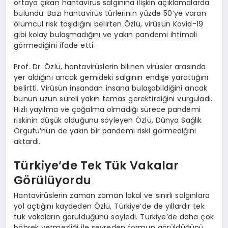
ortaya çıkan hantavirüs salgınına ilişkin açıklamalarda
bulundu. Bazı hantavirüs türlerinin yüzde 50’ye varan
ölümcül risk taşıdığını belirten Özlü, virüsün Kovid-19
gibi kolay bulaşmadığını ve yakın pandemi ihtimali
görmediğini ifade etti.
Prof. Dr. Özlü, hantavirüslerin bilinen virüsler arasında
yer aldığını ancak gemideki salgının endişe yarattığını
belirtti. Virüsün insandan insana bulaşabildiğini ancak
bunun uzun süreli yakın temas gerektirdiğini vurguladı.
Hızlı yayılma ve çoğalma olmadığı sürece pandemi
riskinin düşük olduğunu söyleyen Özlü, Dünya Sağlık
Örgütü’nün de yakın bir pandemi riski görmediğini
aktardı.
Türkiye’de Tek Tük Vakalar
Görülüyordu
Hantavirüslerin zaman zaman lokal ve sınırlı salgınlara
yol açtığını kaydeden Özlü, Türkiye’de de yıllardır tek
tük vakaların görüldüğünü söyledi. Türkiye’de daha çok
böbrek yetmezliği ile seyreden formun görüldüğünü