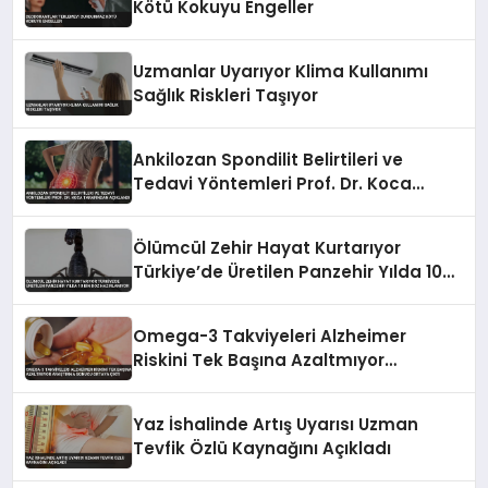
Kötü Kokuyu Engeller
Uzmanlar Uyarıyor Klima Kullanımı
Sağlık Riskleri Taşıyor
Ankilozan Spondilit Belirtileri ve
Tedavi Yöntemleri Prof. Dr. Koca
Tarafından Açıklandı
Ölümcül Zehir Hayat Kurtarıyor
Türkiye’de Üretilen Panzehir Yılda 10
Bin Doz Hazırlanıyor
Omega-3 Takviyeleri Alzheimer
Riskini Tek Başına Azaltmıyor
Araştırma Sonucu Ortaya Çıktı
Yaz İshalinde Artış Uyarısı Uzman
Tevfik Özlü Kaynağını Açıkladı