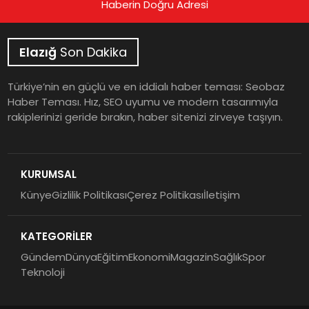
Haberin Doğru Adresi
Elazığ
Son Dakika
Türkiye’nin en güçlü ve en iddialı haber teması: Seobaz
Haber Teması. Hız, SEO uyumu ve modern tasarımıyla
rakiplerinizi geride bırakın, haber sitenizi zirveye taşıyın.
KURUMSAL
Künye
Gizlilik Politikası
Çerez Politikası
İletişim
KATEGORİLER
Gündem
Dünya
Eğitim
Ekonomi
Magazin
Sağlık
Spor
Teknoloji