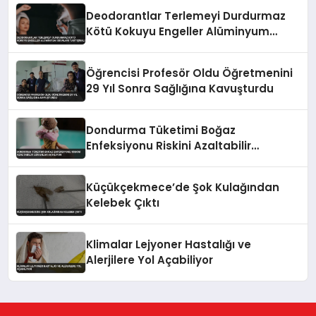
Deodorantlar Terlemeyi Durdurmaz
Kötü Kokuyu Engeller Alüminyum
İddiaları Tartışmalı
Öğrencisi Profesör Oldu Öğretmenini
29 Yıl Sonra Sağlığına Kavuşturdu
Dondurma Tüketimi Boğaz
Enfeksiyonu Riskini Azaltabilir
Uzmanlar Açıklıyor
Küçükçekmece’de Şok Kulağından
Kelebek Çıktı
Klimalar Lejyoner Hastalığı ve
Alerjilere Yol Açabiliyor