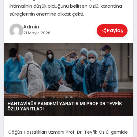
EKONOMI
ihtimalinin düşük olduğunu belirten Özlü, karantina
süreçlerinin önemine dikkat çekti.
MAGAZIN
Admin
Paylaş
21 Mayıs 2026
SAĞLIK
SPOR
TEKNOLOJI
Göğüs Hastalıkları Uzmanı Prof. Dr. Tevfik Özlü, gemide