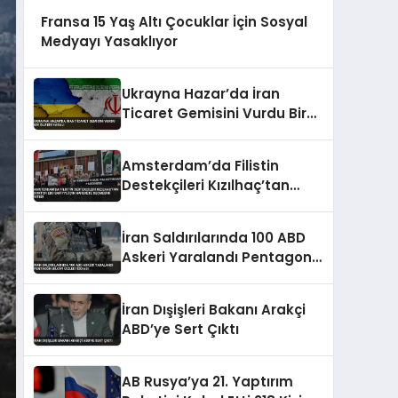
Fransa 15 Yaş Altı Çocuklar İçin Sosyal
Medyayı Yasaklıyor
Ukrayna Hazar’da İran
Ticaret Gemisini Vurdu Bir
Ölü Bir Yaralı
Amsterdam’da Filistin
Destekçileri Kızılhaç’tan
Doktor Ebu Safiyye İçin
Harekete Geçmesini İstedi
İran Saldırılarında 100 ABD
Askeri Yaralandı Pentagon
Bilgiyi Gizledi İddiası
İran Dışişleri Bakanı Arakçi
ABD’ye Sert Çıktı
AB Rusya’ya 21. Yaptırım