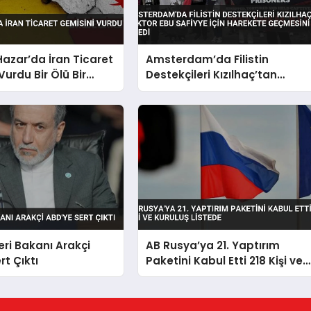
azar’da İran Ticaret
Amsterdam’da Filistin
Vurdu Bir Ölü Bir
Destekçileri Kızılhaç’tan
Doktor Ebu Safiyye İçin
Harekete Geçmesini İstedi
leri Bakanı Arakçi
AB Rusya’ya 21. Yaptırım
rt Çıktı
Paketini Kabul Etti 218 Kişi ve
Kuruluş Listede