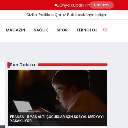
Dünya Kupası Finali Öncesi Yasa Dışı Bahi
00:18:23
Gizlilik Politikası
Çerez Politikası
Künye
İletişim
MAGAZIN
SAĞLIK
SPOR
TEKNOLOJI
Son Dakika