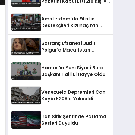
Paketini Kabul Etti 218 Kişi ve
Kuruluş Listede
Amsterdam’da Filistin
Destekçileri Kızılhaç’tan
Doktor Ebu Safiyye İçin
Harekete Geçmesini Talep
Satranç Efsanesi Judit
Etti
Polgar’a Macaristan
Cumhurbaşkanlığı Teklifi
Reddedildi
Hamas’ın Yeni Siyasi Büro
Başkanı Halil El Hayye Oldu
Venezuela Depremleri Can
Kaybı 5208’e Yükseldi
İran Sirik Şehrinde Patlama
Sesleri Duyuldu