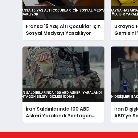
Fransa 15 Yaş Altı Çocuklar İçin
Ukrayna H
Sosyal Medyayı Yasaklıyor
Gemisini 
Yaralı
İran Saldırılarında 100 ABD
İran Dışiş
Askeri Yaralandı Pentagon
ABD’ye Se
Bilgiyi Gizledi İddiası