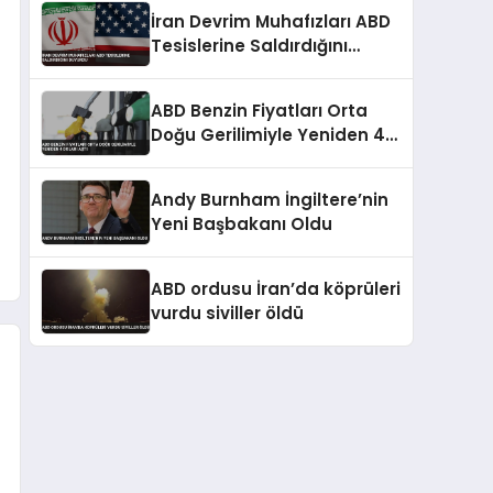
İran Devrim Muhafızları ABD
Tesislerine Saldırdığını
Duyurdu
ABD Benzin Fiyatları Orta
Doğu Gerilimiyle Yeniden 4
Doları Aştı
Andy Burnham İngiltere’nin
Yeni Başbakanı Oldu
ABD ordusu İran’da köprüleri
vurdu siviller öldü