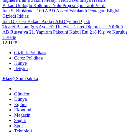
İngiltere İran’a Saldırı Mesajı Verdi Savunmaya Hazırız
Bakan Uraloğlu Kalkınma Yolu Projesi İçin Tarih Verdi
İran Saldırılarında 100 ABD Askeri Yaralandı Pentagon Bilgiyi
Gizledi İddiası
İran Dışişleri Bakanı Arakçi ABD’ye Sert Çıktı
Ticaret Bakanlığı 6 Ayda 57 Ülkeyle Ticaret Diplomasisi Yürüttü
AB Rusya’ya 21. Yaptırım Paketini Kabul Etti 218 Kişi ve Kuruluş
Listede
12:11:39
Gizlilik Politikası
Çerez Politikası
Künye
İletişim
Elazığ
Son Dakika
Gündem
Dünya
Eğitim
Ekonomi
Magazin
Sağlık
Spor
Teknoloji