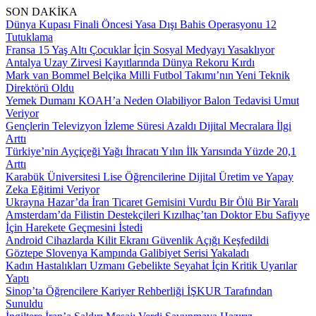
SON DAKİKA
Dünya Kupası Finali Öncesi Yasa Dışı Bahis Operasyonu 12
Tutuklama
Fransa 15 Yaş Altı Çocuklar İçin Sosyal Medyayı Yasaklıyor
Antalya Uzay Zirvesi Kayıtlarında Dünya Rekoru Kırdı
Mark van Bommel Belçika Milli Futbol Takımı’nın Yeni Teknik
Direktörü Oldu
Yemek Dumanı KOAH’a Neden Olabiliyor Balon Tedavisi Umut
Veriyor
Gençlerin Televizyon İzleme Süresi Azaldı Dijital Mecralara İlgi
Arttı
Türkiye’nin Ayçiçeği Yağı İhracatı Yılın İlk Yarısında Yüzde 20,1
Arttı
Karabük Üniversitesi Lise Öğrencilerine Dijital Üretim ve Yapay
Zeka Eğitimi Veriyor
Ukrayna Hazar’da İran Ticaret Gemisini Vurdu Bir Ölü Bir Yaralı
Amsterdam’da Filistin Destekçileri Kızılhaç’tan Doktor Ebu Safiyye
İçin Harekete Geçmesini İstedi
Android Cihazlarda Kilit Ekranı Güvenlik Açığı Keşfedildi
Göztepe Slovenya Kampında Galibiyet Serisi Yakaladı
Kadın Hastalıkları Uzmanı Gebelikte Seyahat İçin Kritik Uyarılar
Yaptı
Sinop’ta Öğrencilere Kariyer Rehberliği İŞKUR Tarafından
Sunuldu