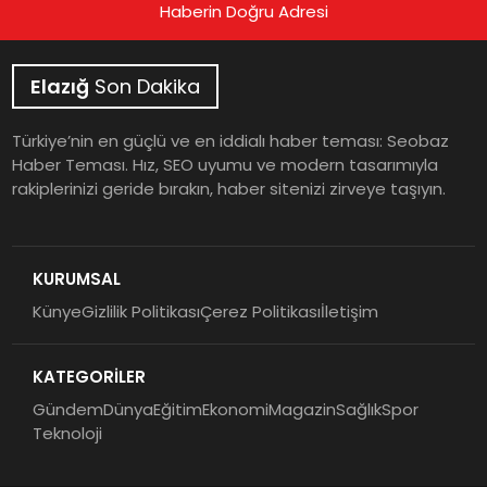
Haberin Doğru Adresi
Elazığ
Son Dakika
Türkiye’nin en güçlü ve en iddialı haber teması: Seobaz
Haber Teması. Hız, SEO uyumu ve modern tasarımıyla
rakiplerinizi geride bırakın, haber sitenizi zirveye taşıyın.
KURUMSAL
Künye
Gizlilik Politikası
Çerez Politikası
İletişim
KATEGORİLER
Gündem
Dünya
Eğitim
Ekonomi
Magazin
Sağlık
Spor
Teknoloji