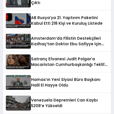
Çıktı
AB Rusya’ya 21. Yaptırım Paketini
Kabul Etti 218 Kişi ve Kuruluş Listede
Amsterdam’da Filistin Destekçileri
Kızılhaç’tan Doktor Ebu Safiyye İçin
Harekete Geçmesini Talep Etti
Satranç Efsanesi Judit Polgar’a
Macaristan Cumhurbaşkanlığı Teklifi
Reddedildi
Hamas’ın Yeni Siyasi Büro Başkanı
Halil El Hayye Oldu
Venezuela Depremleri Can Kaybı
5208’e Yükseldi