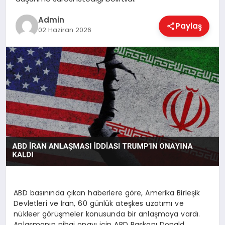
EKONOMI
Admin
Paylaş
02 Haziran 2026
MAGAZIN
SAĞLIK
SPOR
TEKNOLOJI
ABD basınında çıkan haberlere göre, Amerika Birleşik
Devletleri ve İran, 60 günlük ateşkes uzatımı ve
nükleer görüşmeler konusunda bir anlaşmaya vardı.
Anlaşmanın nihai onayı için ABD Başkanı Donald