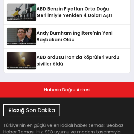
ABD Benzin Fiyatları Orta Doğu
Gerilimiyle Yeniden 4 Doları Aştı
Andy Burnham İngiltere’nin Yeni
Başbakanı Oldu
ABD ordusu İran’da köprüleri vurdu
siviller öldü
Haberin Doğru Adresi
Elazığ
Son Dakika
Türkiye’nin en güçlü ve en iddialı haber teması: Seobaz
Haber Teması. Hız, SEO uyumu ve modern tasarımıyla