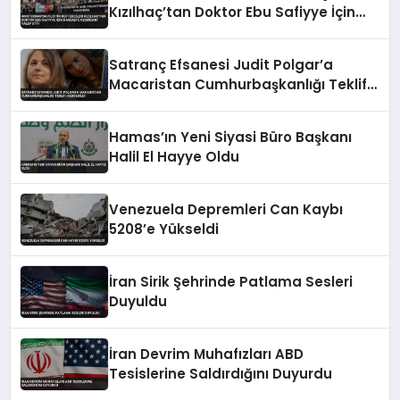
Kızılhaç’tan Doktor Ebu Safiyye İçin
Harekete Geçmesini Talep Etti
Satranç Efsanesi Judit Polgar’a
Macaristan Cumhurbaşkanlığı Teklifi
Reddedildi
Hamas’ın Yeni Siyasi Büro Başkanı
Halil El Hayye Oldu
Venezuela Depremleri Can Kaybı
5208’e Yükseldi
İran Sirik Şehrinde Patlama Sesleri
Duyuldu
İran Devrim Muhafızları ABD
Tesislerine Saldırdığını Duyurdu