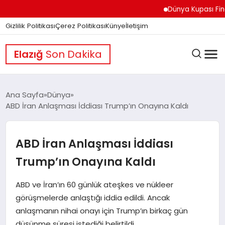
Dünya Kupası Finali Ön
Gizlilik Politikası
Çerez Politikası
Künye
İletişim
Elazığ
Son Dakika
Ana Sayfa
Dünya
ABD İran Anlaşması İddiası Trump’ın Onayına Kaldı
GÜNDEM
ABD İran Anlaşması İddiası
DÜNYA
Trump’ın Onayına Kaldı
ABD ve İran’ın 60 günlük ateşkes ve nükleer
EĞITIM
görüşmelerde anlaştığı iddia edildi. Ancak
anlaşmanın nihai onayı için Trump’ın birkaç gün
düşünme süresi istediği belirtildi.