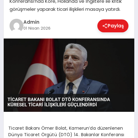
Konferansı’nda Kore, Hollanda ve İngiltere ile kritik
EKONOMI
görüşmeler yaparak ticari ilişkileri masaya yatırdı.
Admin
Paylaş
MAGAZIN
01 Nisan 2026
SAĞLIK
SPOR
TEKNOLOJI
Ticaret Bakanı Ömer Bolat, Kamerun’da düzenlenen
Dünya Ticaret Örgütü (DTÖ) 14. Bakanlar Konferansı