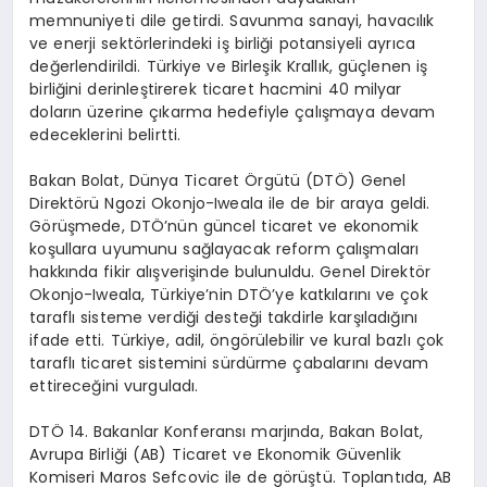
memnuniyeti dile getirdi. Savunma sanayi, havacılık
ve enerji sektörlerindeki iş birliği potansiyeli ayrıca
değerlendirildi. Türkiye ve Birleşik Krallık, güçlenen iş
birliğini derinleştirerek ticaret hacmini 40 milyar
doların üzerine çıkarma hedefiyle çalışmaya devam
edeceklerini belirtti.
Bakan Bolat, Dünya Ticaret Örgütü (DTÖ) Genel
Direktörü Ngozi Okonjo-Iweala ile de bir araya geldi.
Görüşmede, DTÖ’nün güncel ticaret ve ekonomik
koşullara uyumunu sağlayacak reform çalışmaları
hakkında fikir alışverişinde bulunuldu. Genel Direktör
Okonjo-Iweala, Türkiye’nin DTÖ’ye katkılarını ve çok
taraflı sisteme verdiği desteği takdirle karşıladığını
ifade etti. Türkiye, adil, öngörülebilir ve kural bazlı çok
taraflı ticaret sistemini sürdürme çabalarını devam
ettireceğini vurguladı.
DTÖ 14. Bakanlar Konferansı marjında, Bakan Bolat,
Avrupa Birliği (AB) Ticaret ve Ekonomik Güvenlik
Komiseri Maros Sefcovic ile de görüştü. Toplantıda, AB