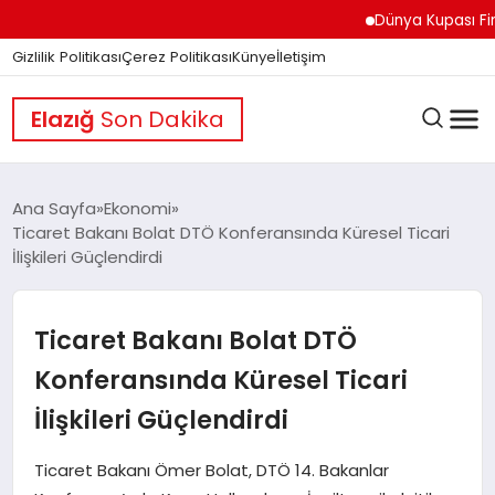
Dünya Kupası Finali Ö
Gizlilik Politikası
Çerez Politikası
Künye
İletişim
Elazığ
Son Dakika
Ana Sayfa
Ekonomi
Ticaret Bakanı Bolat DTÖ Konferansında Küresel Ticari
İlişkileri Güçlendirdi
GÜNDEM
Ticaret Bakanı Bolat DTÖ
DÜNYA
Konferansında Küresel Ticari
İlişkileri Güçlendirdi
EĞITIM
Ticaret Bakanı Ömer Bolat, DTÖ 14. Bakanlar