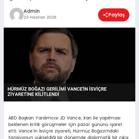
EKONOMI
Admin
Paylaş
23 Haziran 2026
MAGAZIN
SAĞLIK
SPOR
TEKNOLOJI
ABD Başkan Yardımcısı JD Vance, İran ile yapılması
beklenen kritik görüşmeler için pazar gününü işaret
etti. Vance’in İsviçre ziyareti, Hürmüz Boğazı’ndaki
tansiyonun yükseldiği bir dönemde diplomatik bir çıkış