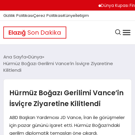
Dünya Kupası Finali Ö
Gizlilik Politikası
Çerez Politikası
Künye
İletişim
Elazığ
Son Dakika
Ana Sayfa
Dünya
Hürmüz Boğazı Gerilimi Vance’in İsviçre Ziyaretine
Kilitlendi
GÜNDEM
Hürmüz Boğazı Gerilimi Vance’in
DÜNYA
İsviçre Ziyaretine Kilitlendi
EĞITIM
ABD Başkan Yardımcısı JD Vance, İran ile görüşmeler
için pazar gününü işaret etti. Hürmüz Boğazı’ndaki
gerilim diplomatik temasları öne çıkardı.