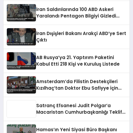
İran Saldırılarında 100 ABD Askeri
Yaralandı Pentagon Bilgiyi Gizledi
İddiası
İran Dışişleri Bakanı Arakçi ABD’ye Sert
Çıktı
AB Rusya’ya 21. Yaptırım Paketini
Kabul Etti 218 Kişi ve Kuruluş Listede
Amsterdam’da Filistin Destekçileri
Kızılhaç’tan Doktor Ebu Safiyye İçin
Harekete Geçmesini Talep Etti
Satranç Efsanesi Judit Polgar’a
Macaristan Cumhurbaşkanlığı Teklifi
Reddedildi
Hamas’ın Yeni Siyasi Büro Başkanı